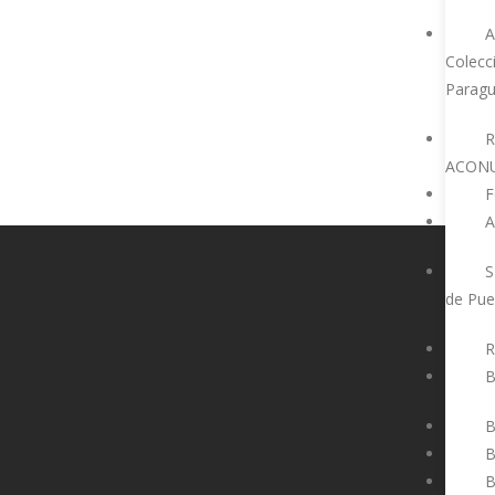
A
Colecc
Parag
Fac
T
R
ACON
F
A
S
de Pue
R
B
B
B
B