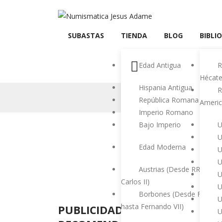
SUBASTAS
TIENDA
BLOG
BIBLI
Edad Antigua
R
Hécat
Hispania Antigua
R
República Romana
Americ
Imperio Romano
Bajo Imperio
U
U
Edad Moderna
U
U
Austrias (Desde RRCC has
U
Carlos II)
U
Borbones (Desde Felipe V
U
hasta Fernando VII)
PUBLICIDAD
U