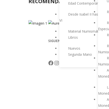
RECOMENDADA
U
Edad Contemporánea
R
Desde Isabel II hasta Feli
VI
R
Especi
Material Numismático
R
Libros
SIGUENOS EN
R
Nuevos
Numis
Segunda Mano
R
Facebook
Instagram
Twitter
YouTube
Numism
A
Moned
L
Moned
A
Moned