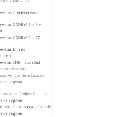
NAN – Año 2023
evistas OmniNumismatic
pe
Apellidos
evistas OMNI nº 1 al 8 +
al
evistas OMNI nº 9 al 17
Dirección de correo
evistas El Tinto
electrónico
mático
evistas SNB – Sociedad
ática Brasileña
Contraseña
soc. Amigos de la Casa de
a de Segovia
ibros Asoc. Amigos Casa de
Confirmar Contraseña
a de Segovia
rtículos Asoc. Amigos Casa de
a de Segovia