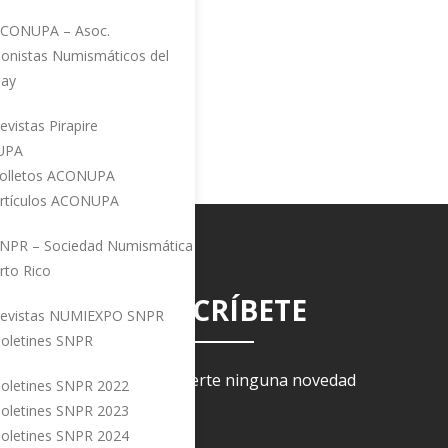
CONUPA – Asoc.
I
ionistas Numismáticos del
uay
ebook
witter
Instagram
YouTube
evistas Pirapire
UPA
olletos ACONUPA
rtículos ACONUPA
NPR – Sociedad Numismática
rto Rico
SUSCRÍBETE
evistas NUMIEXPO SNPR
oletines SNPR
Para no perderte ninguna novedad
oletines SNPR 2022
oletines SNPR 2023
oletines SNPR 2024