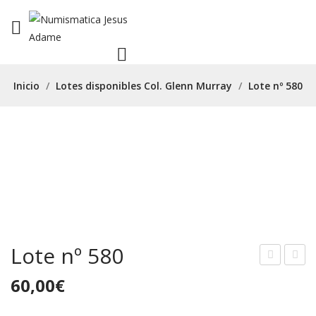
Inicio
/
Lotes disponibles Col. Glenn Murray
/
Lote nº 580
Lote nº 580
ote
ote
60,00
€
nº
nº
231
241