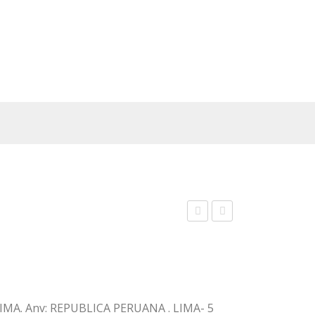
ote
ote
nº
nº
486
494
 LIMA. Anv: REPUBLICA PERUANA . LIMA- 5