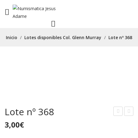
Inicio
/
Lotes disponibles Col. Glenn Murray
/
Lote nº 368
Lote nº 368
ote
ote
3,00
€
nº
nº
366
369