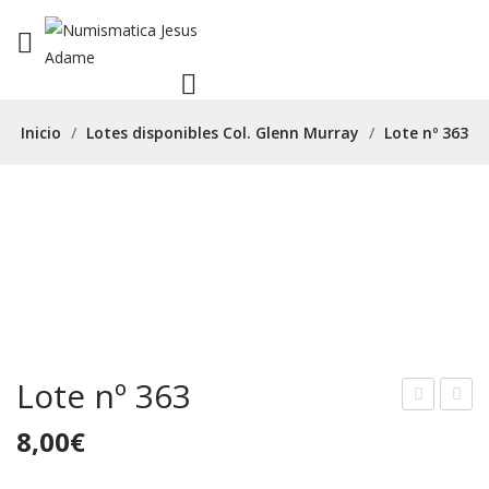
Inicio
/
Lotes disponibles Col. Glenn Murray
/
Lote nº 363
Lote nº 363
ote
ote
8,00
€
nº
nº
361
364