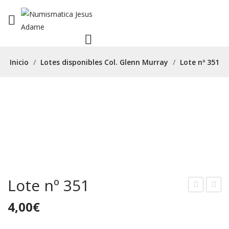
Inicio
/
Lotes disponibles Col. Glenn Murray
/
Lote nº 351
Lote nº 351
ote
ote
4,00
€
nº
nº
347
353